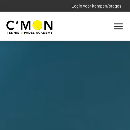
Skip
Login voor kampen/stages
to
content
Tog
Nav
HOME
LESSEN
KAMPEN
PADEL
SPONSORS