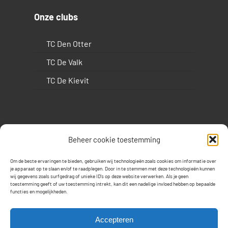
Onze clubs
TC Den Otter
TC De Valk
TC De Kievit
Beheer cookie toestemming
Wij zijn sociaal
Om de beste ervaringen te bieden, gebruiken wij technologieën zoals cookies om informatie over
je apparaat op te slaan en/of te raadplegen. Door in te stemmen met deze technologieën kunnen
wij gegevens zoals surfgedrag of unieke ID's op deze website verwerken. Als je geen
toestemming geeft of uw toestemming intrekt, kan dit een nadelige invloed hebben op bepaalde
functies en mogelijkheden.
Accepteren